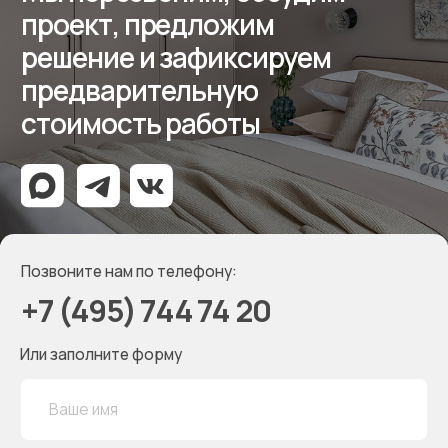
Мессенджеры
Дизайнерам
Отзывы
Контакты
Реквизиты
ООО «Мебель-Королей»
ИНН 7707779585
КПП 770701001
ОГРН 1127746504654
Политика конфиденциальности
Создание сайта