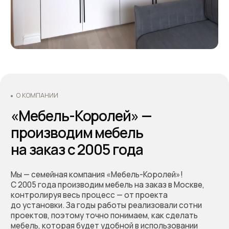
понимаете результат и не сталкиваетесь
с неожиданными расходами.
Оформляйте заказ по телефону: +7 (495) 744 74 20.
Наши специалисты проконсультируют Вас по всем
интересующим вопросам, а также помогут
составить дизайн-проект и подобрать все
необходимые материалы для будущей кухни.
Основатели - Всеволод и Татьяна Король