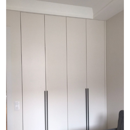
О КОМПАНИИ
«Мебель-Королей» —
производим мебель
на заказ с 2005 года
Мы — семейная компания «Мебель-Королей»!
С 2005 года производим мебель на заказ в Москве,
контролируя весь процесс — от проекта
до установки. За годы работы реализовали сотни
проектов, поэтому точно понимаем, как сделать
мебель, которая будет удобной в использовании
и прослужит долгие годы. Подходим к задаче
системно: учитываем планировку, потребности
и бюджет клиента. Перед запуском показываем
проект и фиксируем стоимость — вы заранее