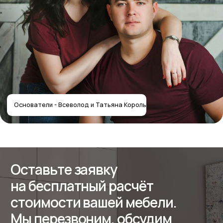
+7
Получить расчёт стоимости
Отправляя форму, вы соглашаетесь
с политикой
конфиденциальности
Собственное производство
мебели — работаем с 2012 года
Контакты салона
Контактная информация
Главная
+7 (495) 744-74-20
Наши работы
г. Москва, шоссе
Проекты
Энтузиастов 48/1
О компании