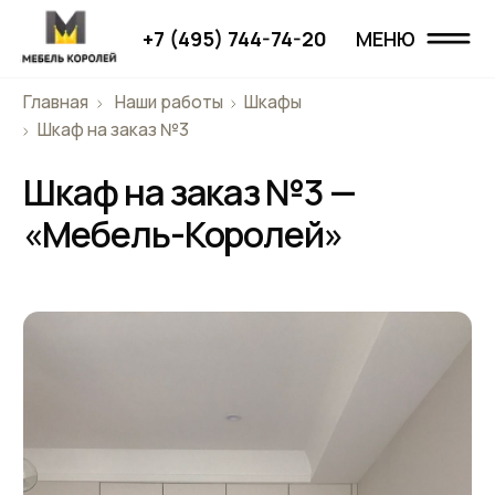
+7 (495) 744-74-20
МЕНЮ
МЕНЮ
Главная
Наши работы
Шкафы
Главная
Шкаф на заказ №3
Шкаф на заказ №3 —
Наши работы
«Мебель-Королей»
Проекты
О компании
Дизайнерам
Отзывы
Контакты
+7 (495) 744-74-20