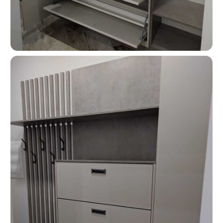
О КОМПАНИИ
«Мебель-Королей» —
производим мебель
на заказ с 2005 года
Мы — семейная компания «Мебель-Королей»!
С 2005 года производим мебель на заказ в Москве,
контролируя весь процесс — от проекта
до установки. За годы работы реализовали сотни
проектов, поэтому точно понимаем, как сделать
мебель, которая будет удобной в использовании
и прослужит долгие годы. Подходим к задаче
системно: учитываем планировку, потребности
и бюджет клиента. Перед запуском показываем
проект и фиксируем стоимость — вы заранее
понимаете результат и не сталкиваетесь
с неожиданными расходами.