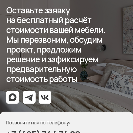
Отзывы
Контакты
Реквизиты
ООО «Мебель-Королей»
ИНН 7707779585
КПП 770701001
ОГРН 1127746504654
Политика конфиденциальности
Создание сайта