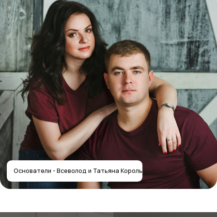
Получить расчёт стоимости
Отправляя форму, вы соглашаетесь
с политикой
конфиденциальности
Собственное производство
мебели — работаем с 2012 года
Контакты салона
Контактная информация
Главная
+7 (495) 744-74-20
Наши работы
г. Москва, шоссе
Проекты
Энтузиастов 48/1
О компании
Мессенджеры
Дизайнерам