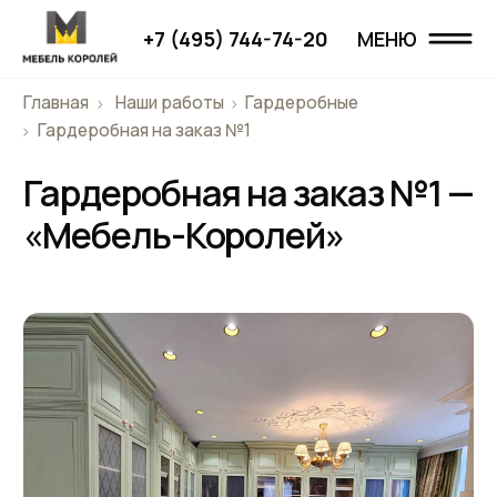
+7 (495) 744-74-20
МЕНЮ
МЕНЮ
Главная
Наши работы
Гардеробные
Главная
Гардеробная на заказ №1
Гардеробная на заказ №1 —
Наши работы
«Мебель-Королей»
Проекты
О компании
Дизайнерам
Отзывы
Контакты
+7 (495) 744-74-20