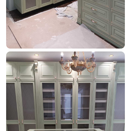
О КОМПАНИИ
«Мебель-Королей» —
производим мебель
на заказ с 2005 года
Мы — семейная компания «Мебель-Королей»!
С 2005 года производим мебель на заказ в Москве,
контролируя весь процесс — от проекта
до установки. За годы работы реализовали сотни
проектов, поэтому точно понимаем, как сделать
мебель, которая будет удобной в использовании
и прослужит долгие годы. Подходим к задаче
системно: учитываем планировку, потребности
и бюджет клиента. Перед запуском показываем
проект и фиксируем стоимость — вы заранее
понимаете результат и не сталкиваетесь
с неожиданными расходами.
Оформляйте заказ по телефону: +7 (495) 744 74 20.
Наши специалисты проконсультируют Вас по всем
интересующим вопросам, а также помогут
составить дизайн-проект и подобрать все
необходимые материалы для будущей кухни.