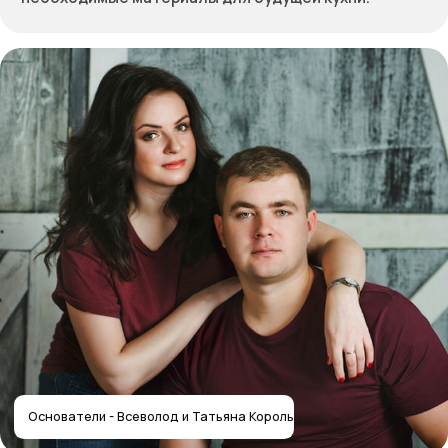
Получить расчёт стоимости
Отправляя форму, вы соглашаетесь
с политикой
конфиденциальности
Собственное производство
мебели — работаем с 2012 года
Контакты салона
Контактная информация
Главная
+7 (495) 744-74-20
Наши работы
г. Москва, шоссе
Проекты
Энтузиастов 48/1
О компании
Мессенджеры
Дизайнерам
Отзывы
Контакты
Реквизиты